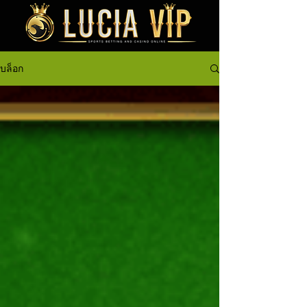
บล็อก